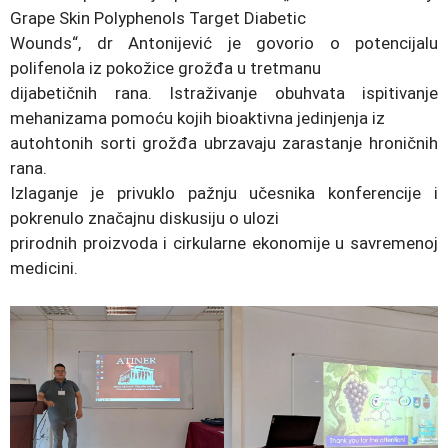
Grape Skin Polyphenols Target Diabetic
Wounds“, dr Antonijević je govorio o potencijalu
polifenola iz pokožice grožđa u tretmanu
dijabetičnih rana. Istraživanje obuhvata ispitivanje
mehanizama pomoću kojih bioaktivna jedinjenja iz
autohtonih sorti grožđa ubrzavaju zarastanje hroničnih
rana.
Izlaganje je privuklo pažnju učesnika konferencije i
pokrenulo značajnu diskusiju o ulozi
prirodnih proizvoda i cirkularne ekonomije u savremenoj
medicini.