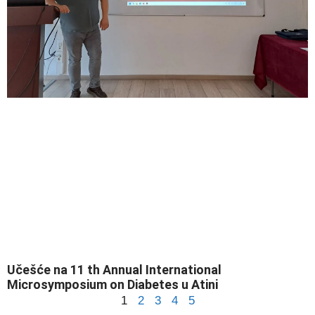
Učešće na 11 th Annual International
Microsymposium on Diabetes u Atini
1
2
3
4
5